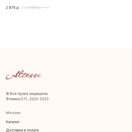
5%
2 875
р.
5 650
р.
2 
/
1 m
/
1 m
Ши
© Все права защищены.
Фомина Е.П., 2022-2023
Магазин
Каталог
Доставка и оплата