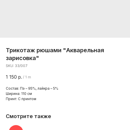
Трикотаж рюшами "Акварельная
зарисовка"
SKU:
33/007
1 150
р.
/
1 m
Состав: Пэ – 95%, лайкра – 5%
Ширина: 110 см
Принт: С принтом
Смотрите также