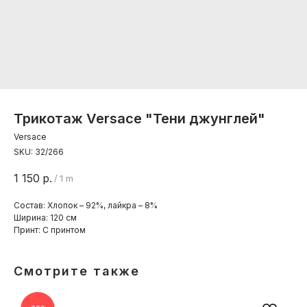
Трикотаж Versace "Тени джунглей"
Versace
SKU:
32/266
1 150
р.
/
1 m
Состав: Хлопок – 92%, лайкра – 8%
Ширина: 120 см
Принт: С принтом
Смотрите также