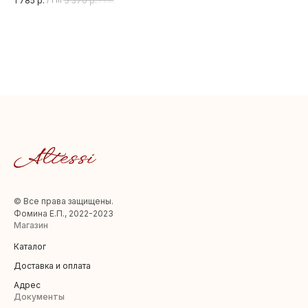
1 785
р.
3 570
р.
1 9
/
1 m
/
1 m
© Все права защищены.
Фомина Е.П., 2022-2023
Магазин
Каталог
Доставка и оплата
Адрес
Документы