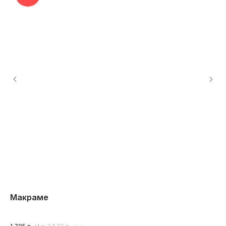
Макраме
П