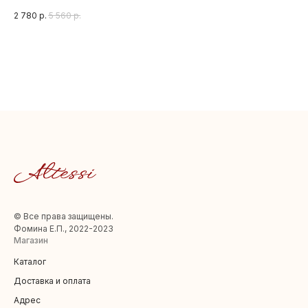
5%%
2 780
р.
5 560
р.
2 
Шир 135
© Все права защищены.
Фомина Е.П., 2022-2023
Магазин
Каталог
Доставка и оплата
Адрес