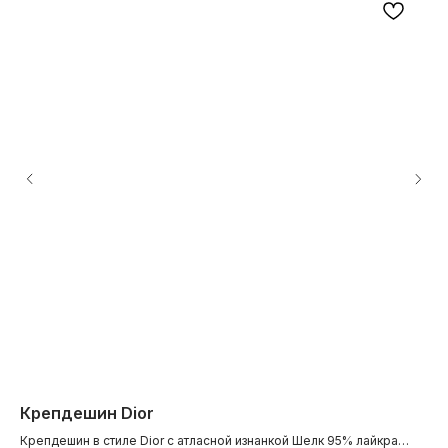
Крепдешин Dior
К
Крепдешин в стиле Dior с атласной изнанкой Шелк 95% лайкра