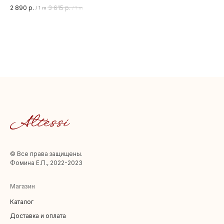
5%
2 890
р.
3 615
р.
2 
/
1 m
/
1 m
Ши
© Все права защищены.
Фомина Е.П., 2022-2023
Магазин
Каталог
Доставка и оплата