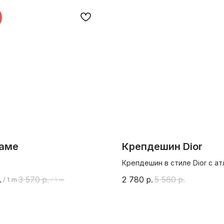
аме
Крепдешин Dior
Крепдешин в стиле Dior с а
изнанкой Шелк 95% лайкра
.
3 570
р.
2 780
р.
5 560
р.
/
1 m
/
1 m
Шир 135