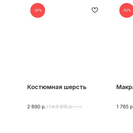
-20%
-50%
Костюмная шерсть
Макр
2 890
р.
3 615
р.
1 785
р
/
1 m
/
1 m