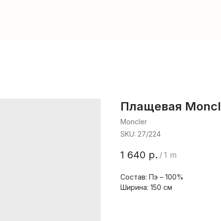
Плащевая Moncl
Moncler
SKU:
27/224
1 640
р.
/
1 m
Состав: Пэ – 100%
Ширина: 150 см