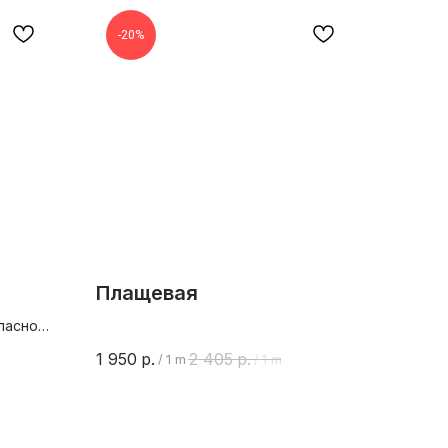
-20%
Плащевая
тласной
 5%%
1 950
р.
2 405
р.
/
1 m
/
1 m