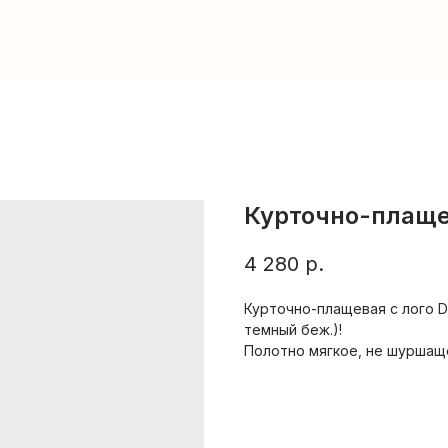
Курточно-плащ
4 280
р.
Курточно-плащевая с лого Di
темный беж.)!
Полотно мягкое, не шуршащ