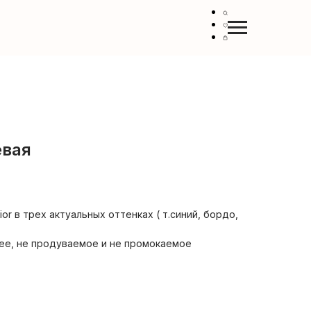
евая
or в трех актуальных оттенках ( т.синий, бордо,
ее, не продуваемое и не промокаемое