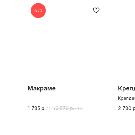
-50%
Макраме
Креп
Крепдеш
изнанк
1 785
р.
3 570
р.
2 780
р
/
1 m
/
1 m
Шир 135