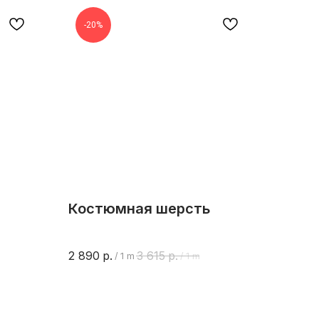
-20%
Костюмная шерсть
2 890
р.
3 615
р.
/
1 m
/
1 m