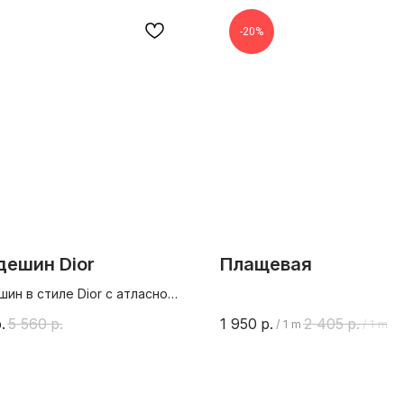
-20%
дешин Dior
Плащевая
ин в стиле Dior с атласной
ой Шелк 95% лайкра 5%%
.
5 560
р.
1 950
р.
2 405
р.
/
1 m
/
1 m