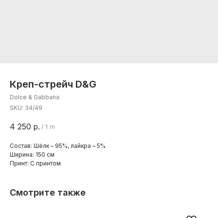
Креп-стрейч D&G
Dolce & Gabbana
SKU:
34/49
4 250
р.
/
1 m
Состав: Шёлк – 95%, лайкра – 5%
Ширина: 150 см
Принт: С принтом
Смотрите также