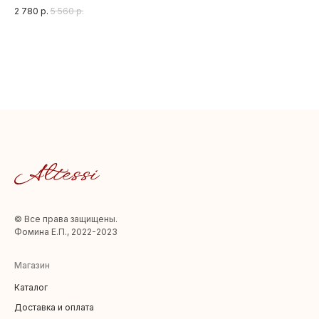
5%%
2 780
р.
5 560
р.
2 8
Шир 135
© Все права защищены.
Фомина Е.П., 2022-2023
Магазин
Каталог
Доставка и оплата