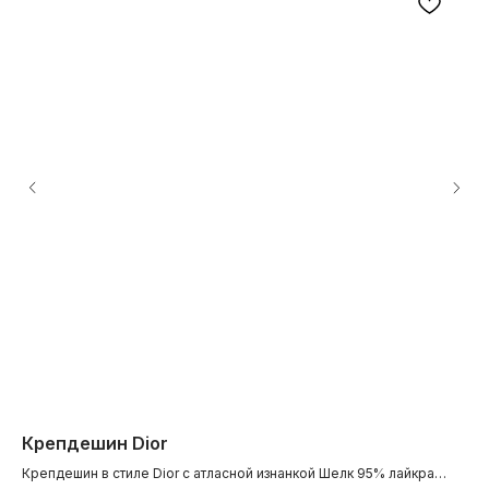
Крепдешин Dior
Ж
Крепдешин в стиле Dior с атласной изнанкой Шелк 95% лайкра