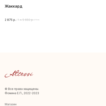
Жаккард
Кр
Кре
5%
2 875
р.
5 650
р.
2 
/
1 m
/
1 m
Ши
© Все права защищены.
Фомина Е.П., 2022-2023
Магазин